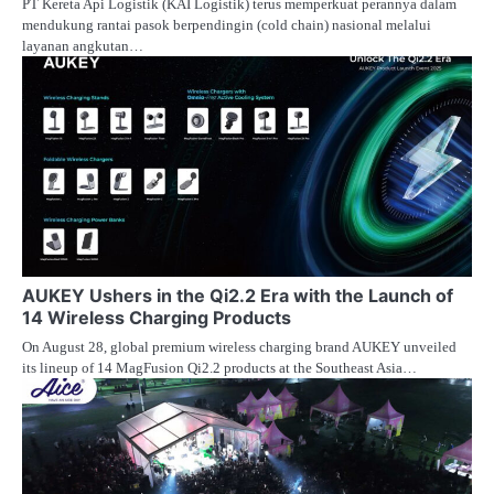
PT Kereta Api Logistik (KAI Logistik) terus memperkuat perannya dalam
mendukung rantai pasok berpendingin (cold chain) nasional melalui
layanan angkutan…
AUKEY Ushers in the Qi2.2 Era with the Launch of
14 Wireless Charging Products
On August 28, global premium wireless charging brand AUKEY unveiled
its lineup of 14 MagFusion Qi2.2 products at the Southeast Asia…