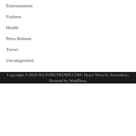
Entertainment
Fashion
Health
Press Release
Travel
Uncategorized
Copyright © 2026
SGLIVINGTRENDS.COM
| Hyper News by
Ascendoor
|
Powered by
WordPress
.