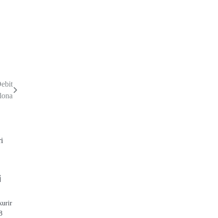
ebit
lona
i
kurir
8