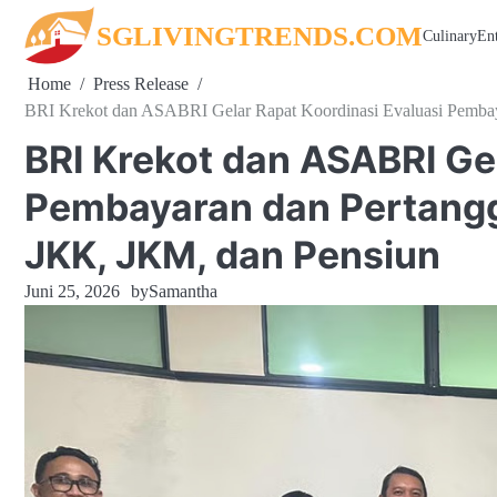
Skip
SGLIVINGTRENDS.COM
Culinary
En
to
content
Home
Press Release
BRI Krekot dan ASABRI Gelar Rapat Koordinasi Evaluasi Pemba
BRI Krekot dan ASABRI Gel
Pembayaran dan Pertang
JKK, JKM, dan Pensiun
Juni 25, 2026
by
Samantha