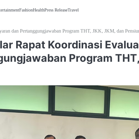
tertainment
Fashion
Health
Press Release
Travel
yaran dan Pertanggungjawaban Program THT, JKK, JKM, dan Pensiu
ar Rapat Koordinasi Evalua
gungjawaban Program THT