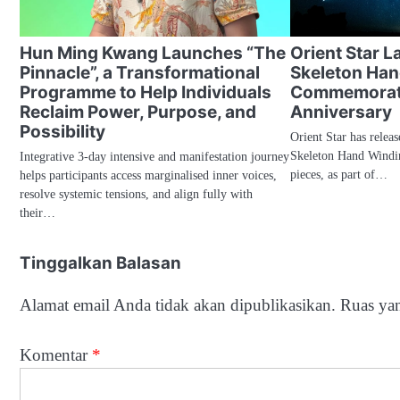
Hun Ming Kwang Launches “The
Orient Star 
Pinnacle”, a Transformational
Skeleton Han
Programme to Help Individuals
Commemorate
Reclaim Power, Purpose, and
Anniversary
Possibility
Orient Star has relea
Skeleton Hand Windin
Integrative 3-day intensive and manifestation journey
pieces, as part of…
helps participants access marginalised inner voices,
resolve systemic tensions, and align fully with
their…
Tinggalkan Balasan
Alamat email Anda tidak akan dipublikasikan.
Ruas yan
Komentar
*