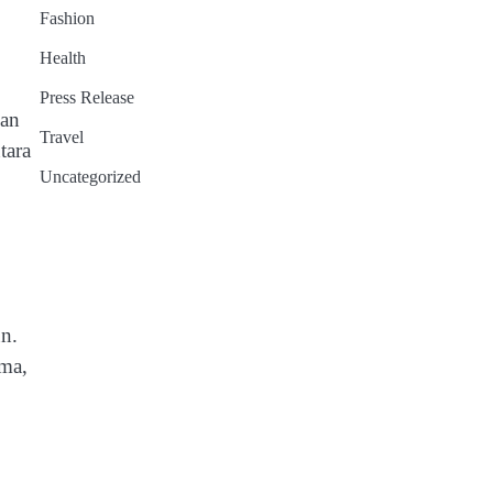
Fashion
Health
Press Release
nan
Travel
tara
Uncategorized
n.
ima,