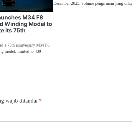
Desember 2025, volume pengiriman yang dil
Launches M34 F8
d Winding Model to
 its 75th
sed a 75th anniversary M34 F8
g model, limited to 430
g wajib ditandai
*