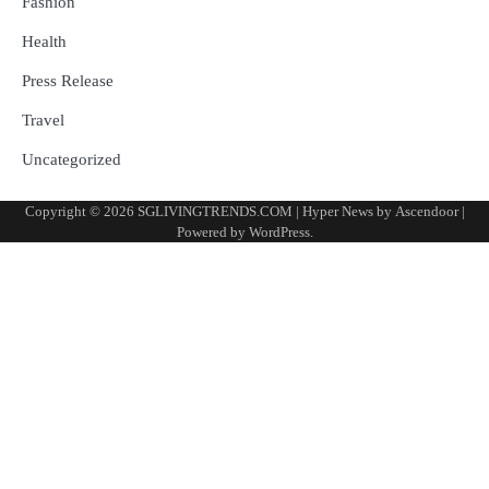
Fashion
Health
Press Release
Travel
Uncategorized
Copyright © 2026
SGLIVINGTRENDS.COM
| Hyper News by
Ascendoor
|
Powered by
WordPress
.