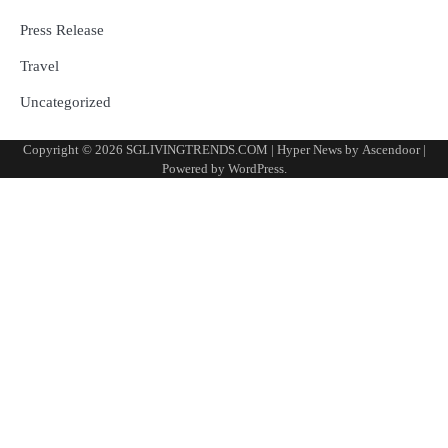
Press Release
Travel
Uncategorized
Copyright © 2026
SGLIVINGTRENDS.COM
| Hyper News by
Ascendoor
|
Powered by
WordPress
.