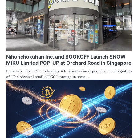
Nihonchokuhan Inc. and BOOKOFF Launch SNOW
MIKU Limited POP-UP at Orchard Road in Singapore
From November 15th to January 4th, visitors can experience the integration
of “IP × physical retail × UGC” through in-store…