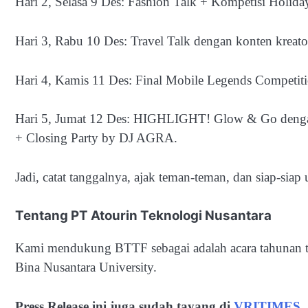
Hari 2, Selasa 9 Des: Fashion Talk + Kompetisi Holiday
Hari 3, Rabu 10 Des: Travel Talk dengan konten kreator
Hari 4, Kamis 11 Des: Final Mobile Legends Competit
Hari 5, Jumat 12 Des: HIGHLIGHT! Glow & Go dengan
+ Closing Party by DJ AGRA.
Jadi, catat tanggalnya, ajak teman-teman, dan siap-sia
Tentang PT Atourin Teknologi Nusantara
Kami mendukung BTTF sebagai adalah acara tahunan te
Bina Nusantara University.
Press Release ini juga sudah tayang di
VRITIMES