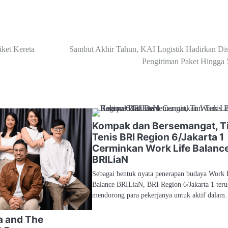
ket Kereta
Sambut Akhir Tahun, KAI Logistik Hadirkan Di
Pengiriman Paket Hingga
Kompak dan Bersemangat, T
Tenis BRI Region 6/Jakarta 1
Cerminkan Work Life Balanc
BRILiaN
Sebagai bentuk nyata penerapan budaya Work 
Balance BRILiaN, BRI Region 6/Jakarta 1 teru
mendorong para pekerjanya untuk aktif dala
a and The