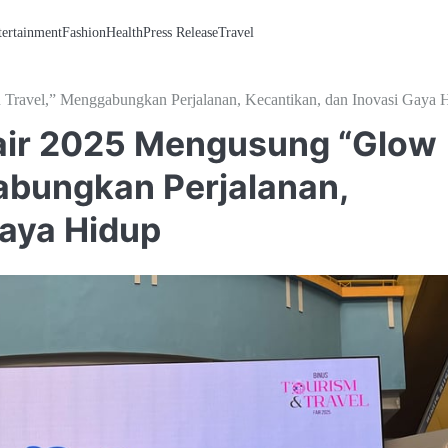
tertainment
Fashion
Health
Press Release
Travel
ravel,” Menggabungkan Perjalanan, Kecantikan, dan Inovasi Gaya 
Fair 2025 Mengusung “Glow
abungkan Perjalanan,
Gaya Hidup