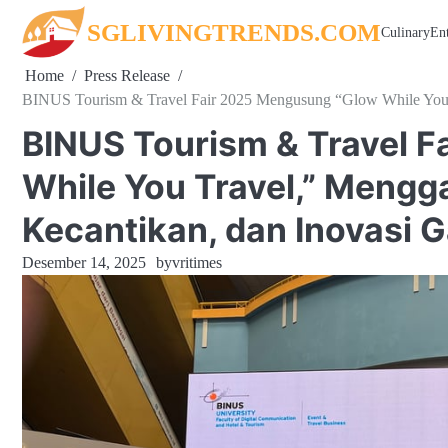
Skip
SGLIVINGTRENDS.COM
Culinary
En
to
content
Home
Press Release
BINUS Tourism & Travel Fair 2025 Mengusung “Glow While You T
BINUS Tourism & Travel 
While You Travel,” Mengg
Kecantikan, dan Inovasi 
Desember 14, 2025
by
vritimes