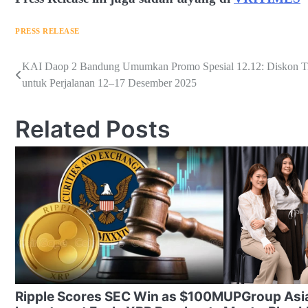
PRESS RELEASE
Navigasi
KAI Daop 2 Bandung Umumkan Promo Spesial 12.12: Diskon Ti
untuk Perjalanan 12–17 Desember 2025
pos
Related Posts
Ripple Scores SEC Win as $100M
UPGroup Asi