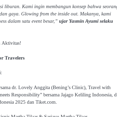
nasi liburan. Kami ingin membangun konsep bahwa seoran
, dan gaya. Glowing from the inside out. Makanya, kami
ness dalam satu event besar,”
ujar Yasmin Ayumi selaku
Aktivitas!
 Travelers
i:
rsama dr. Lovely Anggita (Bening’s Clinic), Travel with
ets Responsibility” bersama Jajago Keliling Indonesia, 
donesia 2025 dan Tiket.com.
snis Martha Tilaar & Sariayu Martha Tilaar.