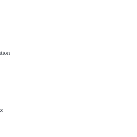
tion
ss –