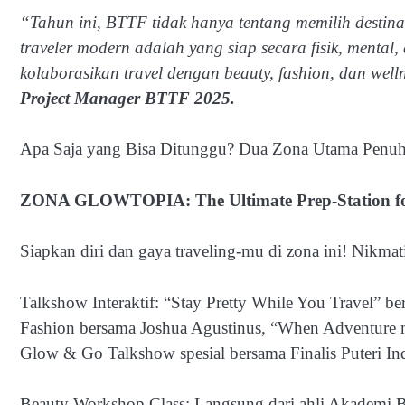
“Tahun ini, BTTF tidak hanya tentang memilih desti
traveler modern adalah yang siap secara fisik, mental
kolaborasikan travel dengan beauty, fashion, dan well
Project Manager BTTF 2025.
Apa Saja yang Bisa Ditunggu? Dua Zona Utama Penuh 
ZONA GLOWTOPIA: The Ultimate Prep-Station for
Siapkan diri dan gaya traveling-mu di zona ini! Nikmat
Talkshow Interaktif: “Stay Pretty While You Travel” be
Fashion bersama Joshua Agustinus, “When Adventure me
Glow & Go Talkshow spesial bersama Finalis Puteri In
Beauty Workshop Class: Langsung dari ahli Akademi Bi