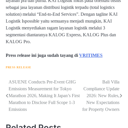
layanan pra dan purna. KAI Logistik fokus pada orientasi bisnis
sebagai jasa layanan distribusi logistik terpadu (total logistics
solution) melalui “End-to-End Services”. Dengan tagline KAI
Logistik Ispossible yaitu semuanya menjadi mungkin, KAI
Logistik menyediakan ragam layanan logistik melalui 3
segmentasi diantaranya KALOG Express, KALOG Plus dan
KALOG Pro.
Press release ini juga sudah tayang di
VRITIMES
PRESS RELEASE
Navigasi
ASUENE Conducts Pre-Event GHG
Bali Villa
Emissions Measurement for Tokyo
Compliance Update
pos
Marathon 2026, Making It Japan’s First
2026: New Rules,
Marathon to Disclose Full Scope 1-3
New Expectations
Emissions
for Property Owners
Related Posts