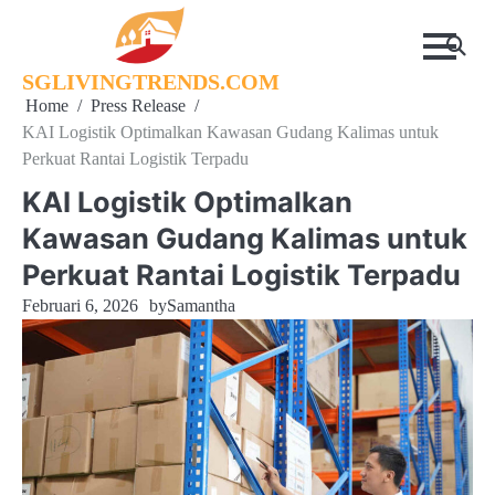
Skip
to
content
SGLIVINGTRENDS.COM
Home
Press Release
KAI Logistik Optimalkan Kawasan Gudang Kalimas untuk
Perkuat Rantai Logistik Terpadu
KAI Logistik Optimalkan
Kawasan Gudang Kalimas untuk
Perkuat Rantai Logistik Terpadu
Februari 6, 2026
by
Samantha