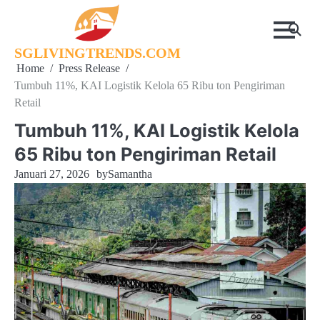
Skip
to
content
SGLIVINGTRENDS.COM
Home
Press Release
Tumbuh 11%, KAI Logistik Kelola 65 Ribu ton Pengiriman
Retail
Tumbuh 11%, KAI Logistik Kelola
65 Ribu ton Pengiriman Retail
Januari 27, 2026
by
Samantha