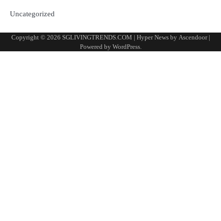
Uncategorized
Copyright © 2026
SGLIVINGTRENDS.COM
| Hyper News by
Ascendoor
|
Powered by
WordPress
.