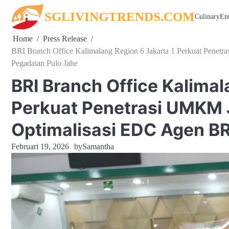
Skip
SGLIVINGTRENDS.COM
Culinary
En
to
content
Home
Press Release
BRI Branch Office Kalimalang Region 6 Jakarta 1 Perkuat Penet
Pegadaian Pulo Jahe
BRI Branch Office Kalimal
Perkuat Penetrasi UMKM J
Optimalisasi EDC Agen BR
Februari 19, 2026
by
Samantha