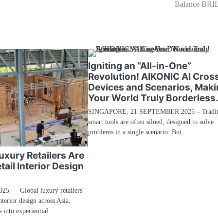
Balance BRI
Igniting an “All-in-One”
Revolution! AIKONIC AI Cros
Devices and Scenarios, Maki
Your World Truly Borderless
SINGAPORE, 21 SEPTEMBER 2025 – Tradit
smart tools are often siloed, designed to solve
problems in a single scenario. But…
uxury Retailers Are
tail Interior Design
025 — Global luxury retailers
interior design across Asia,
s into experiential