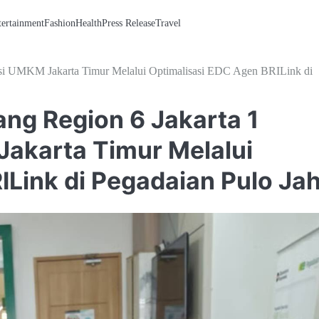
tertainment
Fashion
Health
Press Release
Travel
rasi UMKM Jakarta Timur Melalui Optimalisasi EDC Agen BRILink di
ang Region 6 Jakarta 1
akarta Timur Melalui
ILink di Pegadaian Pulo Ja