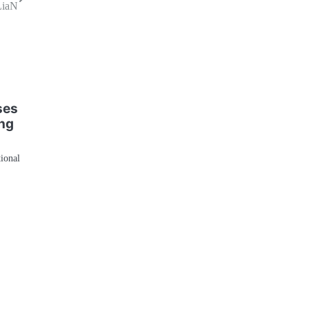
LiaN
ses
ng
.
ional