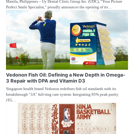
Manila, Philippines – Uy Dental Clinic Group Inc. (UDC), “Your Picture
Perfect Smile Specialist,” proudly announces the opening of its…
Vedonon Fish Oil: Defining a New Depth in Omega-
3 Repair with DPA and Vitamin D3
Singapore health brand Vedonon redefines fish oil standards with its
breakthrough “3A” full-ring care system. Integrating 95% peak purity
rTG…