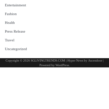
Entertainment
Fashion
Health
Press Release
Travel
Uncategorized
Copyright © 2026
SGLIVINGTRENDS.COM
| Hyper News by
Ascendoor
|
Powered by
WordPress
.