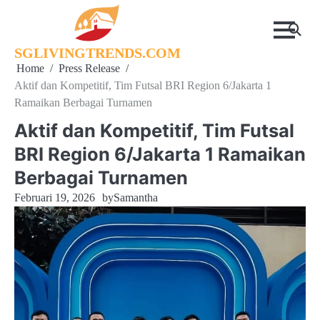
Skip
to
content
SGLIVINGTRENDS.COM
Home
Press Release
Aktif dan Kompetitif, Tim Futsal BRI Region 6/Jakarta 1
Ramaikan Berbagai Turnamen
Aktif dan Kompetitif, Tim Futsal
BRI Region 6/Jakarta 1 Ramaikan
Berbagai Turnamen
Februari 19, 2026
by
Samantha