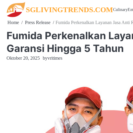
Skip
SGLIVINGTRENDS.COM
Culinary
En
to
content
Home
Press Release
Fumida Perkenalkan Layanan Jasa Anti 
Fumida Perkenalkan Laya
Garansi Hingga 5 Tahun
Oktober 20, 2025
by
vritimes